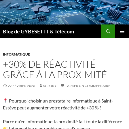
Aller
au
contenu
Recherche
Blog de GYBESET IT & Télécom
MENU
PRINCI
INFORMATIQUE
+30% DE RÉACTIVITÉ
GRÂCE À LA PROXIMITÉ
27 FÉVRIER 2026
SGLORY
LAISSER UN COMMENTAIRE
Pourquoi choisir un prestataire informatique à Saint-
Estève peut augmenter votre réactivité de +30 % ?
Parce qu’en informatique, la proximité fait toute la différence.
Intervention plus rapide en cas d’urgence